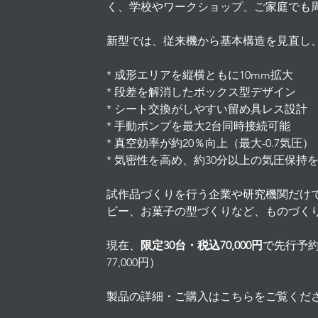
く、学校やワークショップ、ご家庭でも
新型では、従来機から基本構造を見直し
* 成形エリアを縦横ともに10mm拡大
* 段差を解消したボックス型デザイン
* シート交換がしやすい留め具レス設計
* 手動ポンプを最大2台同時接続可能
* 真空効率が約20％向上（最大-0.7気圧）
* 気密性を高め、約30分以上の気圧保持
試作品づくりを行う企業や研究機関だけ
ビー、お菓子の型づくりなど、ものづく
現在、
限定30台・税込70,000円
で先行予
77,000円）
製品の詳細・ご購入はこちらをご覧くだ