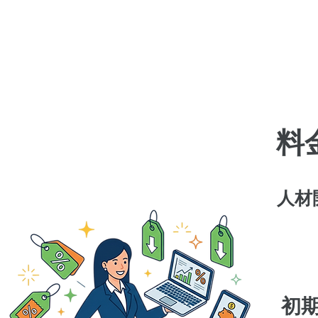
料
人材
初期