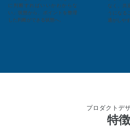
に判断すればいいかわからな
なく、共
い」状態から、ポイントを整理
うになる
した判断ができる状態へ。
通がしや
プロダクトデザ
特