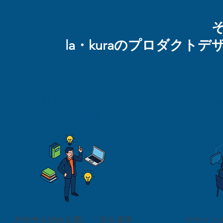
la・kuraのプロダクト
設計判断の迷いを
社内で
大幅に削減
方向性を決める際、「何を基準
デザイン