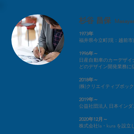
杉谷 昌保
Masayas
​1973年
福井県今立町(現：越前
1996年～
日産自動車のカーデザイ
どのデザイン開発業務に
2018年～
(株)クリエイティブボ
2019年～
公益社団法人 日本インダス
2020年12月～
株式会社la・kura を