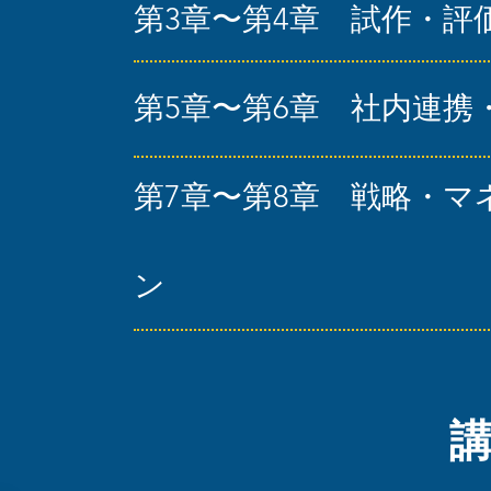
第3章〜第4章 試作・評
第5章〜第6章 社内連
第7章〜第8章 戦略・
ン